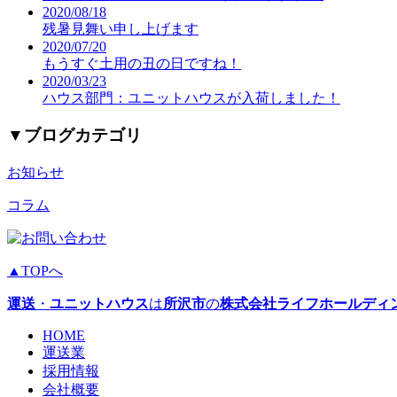
2020/08/18
残暑見舞い申し上げます
2020/07/20
もうすぐ土用の丑の日ですね！
2020/03/23
ハウス部門：ユニットハウスが入荷しました！
▼
ブログカテゴリ
お知らせ
コラム
▲TOPへ
運送
・
ユニットハウス
は
所沢市
の
株式会社ライフホールディ
HOME
運送業
採用情報
会社概要