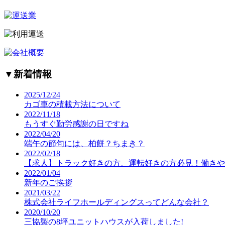
▼
新着情報
2025/12/24
カゴ車の積載方法について
2022/11/18
もうすぐ勤労感謝の日ですね
2022/04/20
端午の節句には、柏餅？ちまき？
2022/02/18
【求人】トラック好きの方、運転好きの方必見！働きや
2022/01/04
新年のご挨拶
2021/03/22
株式会社ライフホールディングスってどんな会社？
2020/10/20
三協製の8坪ユニットハウスが入荷しました!